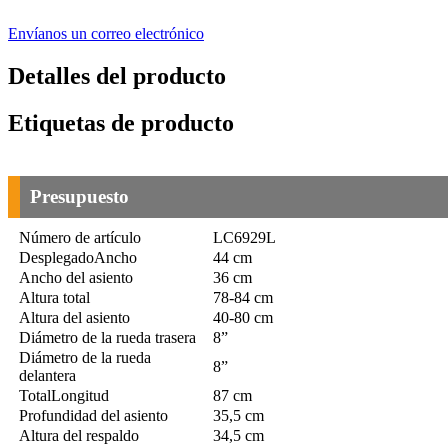
Envíanos un correo electrónico
Detalles del producto
Etiquetas de producto
Presupuesto
Número de artículo
LC6929L
Desplegado
Ancho
44 cm
Ancho del asiento
36 cm
Altura total
78-84 cm
Altura del asiento
40-80 cm
Diámetro de la rueda trasera
8”
Diámetro de la rueda
8”
delantera
Total
Longitud
87 cm
Profundidad del asiento
35,5 cm
Altura del respaldo
34,5 cm