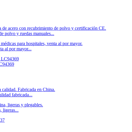
de polvo y ruedas manuales...
a al por mayor...
 LC94369
lidad fabricada...
ligeras...