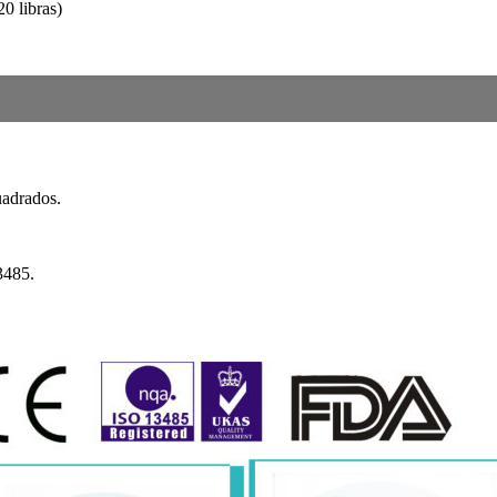
0 libras)
uadrados.
3485.