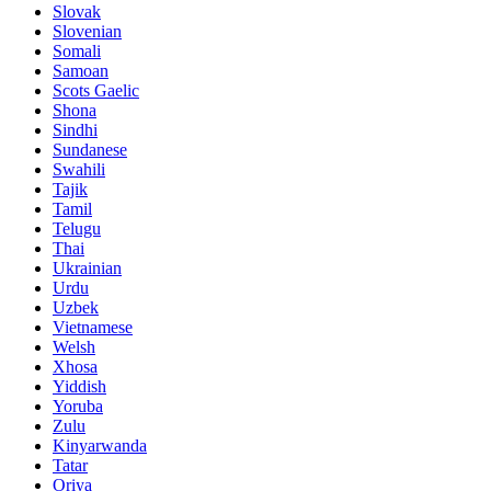
Slovak
Slovenian
Somali
Samoan
Scots Gaelic
Shona
Sindhi
Sundanese
Swahili
Tajik
Tamil
Telugu
Thai
Ukrainian
Urdu
Uzbek
Vietnamese
Welsh
Xhosa
Yiddish
Yoruba
Zulu
Kinyarwanda
Tatar
Oriya