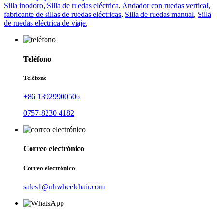
Silla inodoro
,
Silla de ruedas eléctrica
,
Andador con ruedas vertical
,
fabricante de sillas de ruedas eléctricas
,
Silla de ruedas manual
,
Silla
de ruedas eléctrica de viaje
,
Teléfono
Teléfono
+86 13929900506
0757-8230 4182
Correo electrónico
Correo electrónico
sales1@nhwheelchair.com