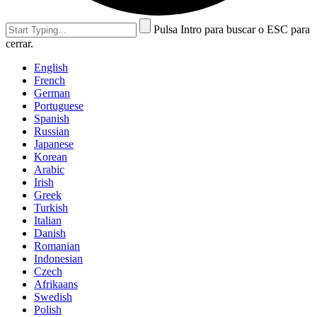
Pulsa Intro para buscar o ESC para
cerrar.
English
French
German
Portuguese
Spanish
Russian
Japanese
Korean
Arabic
Irish
Greek
Turkish
Italian
Danish
Romanian
Indonesian
Czech
Afrikaans
Swedish
Polish