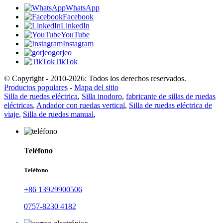
WhatsApp
Facebook
LinkedIn
YouTube
Instagram
gorjeo
TikTok
© Copyright - 2010-2026: Todos los derechos reservados.
Productos populares
-
Mapa del sitio
Silla de ruedas eléctrica
,
Silla inodoro
,
fabricante de sillas de ruedas
eléctricas
,
Andador con ruedas vertical
,
Silla de ruedas eléctrica de
viaje
,
Silla de ruedas manual
,
Teléfono
Teléfono
+86 13929900506
0757-8230 4182