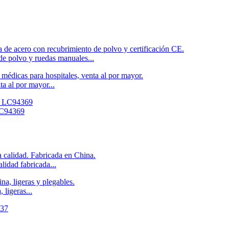
de polvo y ruedas manuales...
a al por mayor...
 LC94369
lidad fabricada...
ligeras...