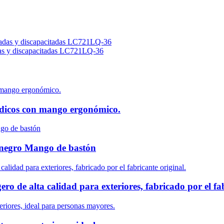
adas y discapacitadas LC721LQ-36
médicos con mango ergonómico.
 negro Mango de bastón
ro de alta calidad para exteriores, fabricado por el fab